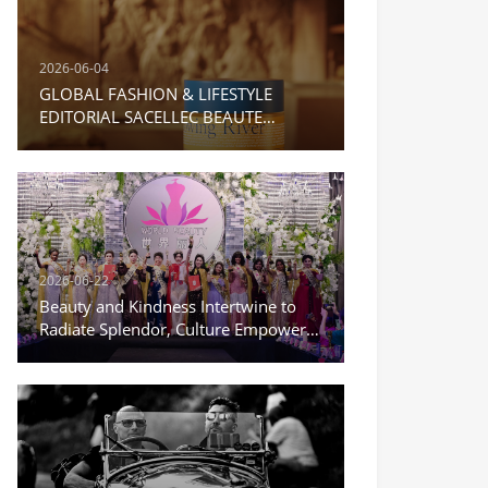
2026-06-04
GLOBAL FASHION & LIFESTYLE
EDITORIAL SACELLEC BEAUTE
Moisturizing Repair Cream
2026-06-22
Beauty and Kindness Intertwine to
Radiate Splendor, Culture Empowers
a New Journey