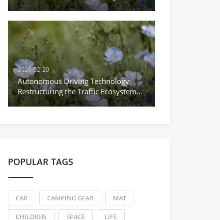
Era of Precision Medicine
2026-02-20
Autonomous Driving Technology:
Restructuring the Traffic Ecosystem
and Striding Towards the New Era of
Unmanned Driving
POPULAR TAGS
CAR
CAMPING GEAR
MAT
CHILDREN
SPACE
LIFE