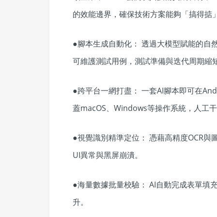
的效能邊界，確保技術方案能夠「搞得掂
●腳本生成自動化： 透過大模型賦能的自
可維護測試用例，測試準備與迭代周期縮短
●跨平台一網打盡： 一套AI腳本即可在Andr
蓋macOS、Windows等操作系統，人工
●視覺識別精準定位： 憑藉高精度OCR與
UI異常與黑屏崩潰。
●海量數據批量校驗： AI自動完成表單
升。