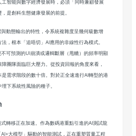
人工智能與數字經濟發展時，必須「同時兼顧發展
礎，是創科生態健康發展的前提。
習與動態輸出的特性，令系統複雜度呈幾何級數增
法，根本「追唔切」AI應用的非線性行為模式。
現不可預測的UI崩潰或邏輯斷層（甩轆）的頻率明顯
保障團隊面臨巨大壓力。從投資回報的角度來看，
是需求階段的數十倍。對於正全速進行AI轉型的港
中埋下系統性風險的種子。
動
範式轉移正在加速。作為數碼港重點引進的AI測試龍
，「AI+大模型」驅動的智能測試，正在重塑質量工程