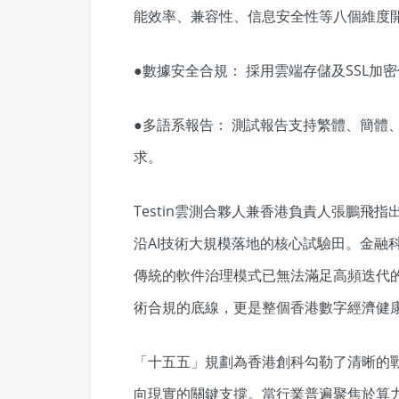
能效率、兼容性、信息安全性等八個維度
●數據安全合規： 採用雲端存儲及SSL
●多語系報告： 測試報告支持繁體、簡體
求。
Testin雲測合夥人兼香港負責人張鵬飛
沿AI技術大規模落地的核心試驗田。金融
傳統的軟件治理模式已無法滿足高頻迭代
術合規的底線，更是整個香港數字經濟健
「十五五」規劃為香港創科勾勒了清晰的戰
向現實的關鍵支撐。當行業普遍聚焦於算