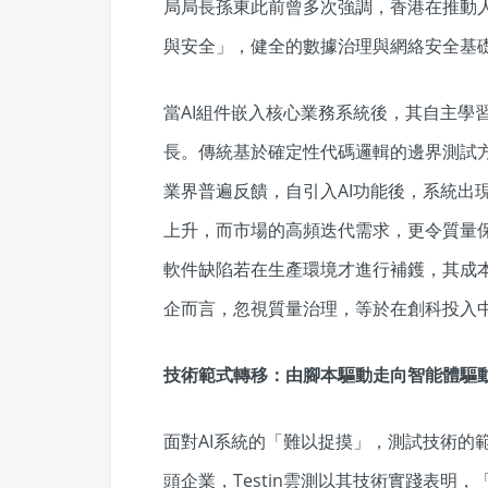
局局長孫東此前曾多次強調，香港在推動
與安全」，健全的數據治理與網絡安全基
當AI組件嵌入核心業務系統後，其自主學
長。傳統基於確定性代碼邏輯的邊界測試方
業界普遍反饋，自引入AI功能後，系統出
上升，而市場的高頻迭代需求，更令質量
軟件缺陷若在生產環境才進行補鑊，其成本
企而言，忽視質量治理，等於在創科投入
技術範式轉移：由腳本驅動走向智能體驅
面對AI系統的「難以捉摸」，測試技術的
頭企業，Testin雲測以其技術實踐表明