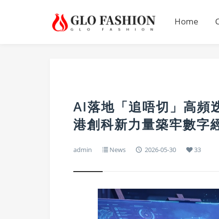
Home
AI落地「追唔切」高頻迭
港創科新力量築牢數字
admin
News
2026-05-30
33