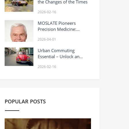
the Changes of the Times
2026-02-16
MOSLATE Pioneers
Precision Medicine:
Bridging German
2026-04-01
Pharmacology and the
Global Health Standard
Urban Commuting
Essential – Unlock an
Efficient Lifestyle
2026-02-16
POPULAR POSTS