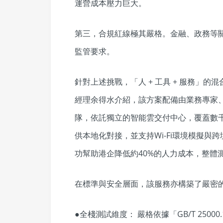
運營成本壓力巨大。
第三，合規紅線極其嚴格。金融、政務等
監管要求。
針對上述挑戰，「人 + 工具 + 服務」的
經理余得水介紹，該方案配備由業務專家
隊，依託獨立的智能雲交付中心，覆蓋數
供本地化對接，並支持Wi-Fi環境模擬
功幫助港企降低約40%的人力成本，整體測
在標準與安全層面，該服務亦構築了嚴密
●全棧測試維度： 嚴格依據「GB/T 2500