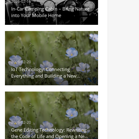
2026-02-16
In-Car Camping Cabin – Bring Nature
into Your Mobile Home
2026-02-20
IoT Technology: Connecting
Everything and Building a New
Ecosystem of Intelligent Life
2026-02-20
Gene Editing Technology: Rewriting
the Code of Life and Opening a New