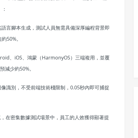
」：
然語言腳本生成，測試人員無需具備深厚編程背景即
約50%。
oid、iOS、鴻蒙（HarmonyOS）三端複用，並覆
干預減少約50%。
圖像識別，不受前端技術棧限制，0.05秒內即可捕捉
填充，在密集數據測試場景中，員工的人效獲得顯著提