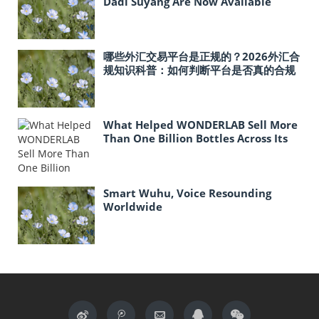
Dadi Suyang Are Now Available
In‑Store at Costco Across the United
States
哪些外汇交易平台是正规的？2026外汇合
规知识科普：如何判断平台是否真的合规
What Helped WONDERLAB Sell More
Than One Billion Bottles Across Its
Probiotic Line?
Smart Wuhu, Voice Resounding
Worldwide