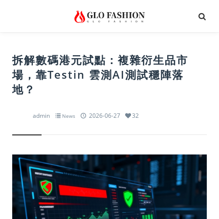
拆解數碼港元試點：複雜衍生品市
場，靠Testin 雲測AI測試穩陣落
地？
admin
2026-06-27
32
News