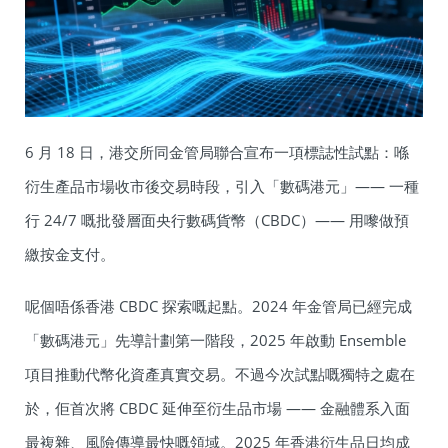
6 月 18 日，港交所同金管局聯合宣布一項標誌性試點：喺
衍生產品市場收市後交易時段，引入「數碼港元」—— 一種
行 24/7 嘅批發層面央行數碼貨幣（CBDC）—— 用嚟做預
繳按金支付。
呢個唔係香港 CBDC 探索嘅起點。2024 年金管局已經完成
「數碼港元」先導計劃第一階段，2025 年啟動 Ensemble
項目推動代幣化資產真實交易。不過今次試點嘅獨特之處在
於，佢首次將 CBDC 延伸至衍生品市場 —— 金融體系入面
最複雜、風險傳導最快嘅領域。2025 年香港衍生品日均成