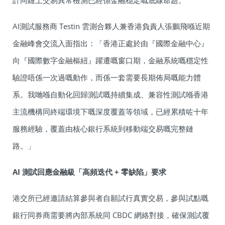
計同鏈上交易異常檢測已經係金融穩定嘅底線命題。
AI測試服務商 Testin 雲測合夥人兼香港負責人張鵬飛喺近期
金融峰會交流入面指出：「香港正處於由『國際金融中心』
向『國際數字金融樞紐』躍遷嘅窗口期，金融系統嘅穩定性
驗證唔係一次過嘅動作，而係一套需要長期佈局嘅能力體
系。我哋喺自動化回歸測試嘅持續集成、兼容性測試喺香港
主流機構同終端環境下嘅深度覆蓋等領域，已經累積咗十年
服務經驗，覆蓋由核心銀行系統到移動端交易嘅完整鏈
路。」
AI
測試回應金融級「高頻迭代
+
零缺陷」要求
港交所已經邀請結算參與者自願試行真實交易，參與試點嘅
銀行同券商需要將內部系統同 CBDC 網絡對接，確保測試覆