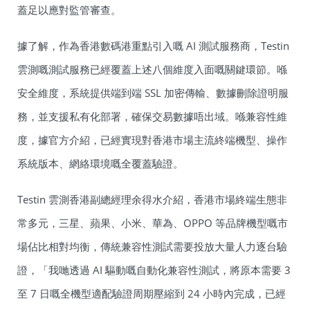
蓋足以應對監管審查。
據了解，作為香港數碼港重點引入嘅 AI 測試服務商，Testin
雲測嘅測試服務已經覆蓋上述八個維度入面嘅關鍵環節。喺
安全維度，系統提供端到端 SSL 加密傳輸、數據刪除證明服
務，並支援私有化部署，確保交易數據唔出域。喺兼容性維
度，據官方介紹，已經實現對香港市場主流終端機型、操作
系統版本、網絡環境嘅全覆蓋驗證。
Testin 雲測香港副總經理余得水介紹，香港市場終端生態非
常多元，三星、蘋果、小米、華為、OPPO 等品牌機型嘅市
場佔比相對均衡，傳統兼容性測試需要投放大量人力逐台驗
證，「我哋透過 AI 驅動嘅自動化兼容性測試，將原本需要 3
至 7 日嘅全機型適配驗證周期壓縮到 24 小時內完成，已經