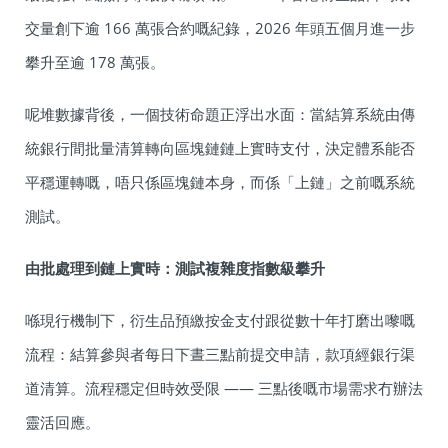
交量創下逾 166 萬張合約嘅紀錄，2026 年頭五個月進一步
攀升至逾 178 萬張。
呢堆數據背後，一個技術命題正浮出水面：當結算系統由傳
統銀行間批量清算轉向區塊鏈鏈上實時支付，決定體系能否
平穩運轉嘅，唔只係區塊鏈本身，而係「上鏈」之前嘅系統
測試。
由批處理到鏈上實時：測試複雜度指數級攀升
喺現行機制下，衍生品預繳按金支付跟從數十年打磨出嚟嘅
流程：結算參與者每日下晝三點前提交申請，款項經銀行渠
道清算。流程穩定但時效受限 —— 三點後嘅市場需求冇辦法
靈活回應。