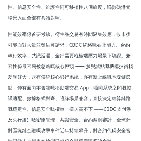
性、信息安全性、維護性同可移植性八個維度，喺數碼港元
場景入面全部有具體對照。
性能效率係首要考驗。衍生品交易有時間聚集效應，收市後
可能面對大量並發結算請求，CBDC 網絡嘅吞吐能力、合約
執行效率、共識延遲，全部需要喺極端壓力場景下驗證。兼
容性係最容易被忽略嘅核心樽頸 —— 參與試點嘅機構技術棧
差異好大，既有傳統核心銀行系統，亦有新上線嘅區塊鏈節
點，仲有面向零售端嘅移動端交易 App，唔同系統之間嘅協
議適配、數據格式對齊、邊緣場景兼容，直接決定結算鏈路
嘅穩定性。信息安全嘅權重一樣居高不下 ——CBDC 支付涉
及央行級別嘅密鑰管理、共識安全、合約漏洞審計，全球針
對區塊鏈金融嘅攻擊事件近年持續攀升，對合約代碼安全審