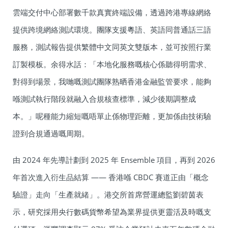
雲端交付中心部署數千款真實終端設備，透過跨港專線網絡
提供跨境網絡測試環境。團隊支援粵語、英語同普通話三語
服務，測試報告提供繁體中文同英文雙版本，並可按照行業
訂製模板。余得水話：「本地化服務嘅核心係聽得明需求、
對得到場景，我哋嘅測試團隊熟晒香港金融監管要求，能夠
喺測試執行階段就融入合規核查標準，減少後期調整成
本。」呢種能力縮短嘅唔單止係物理距離，更加係由技術驗
證到合規通過嘅周期。
由 2024 年先導計劃到 2025 年 Ensemble 項目，再到 2026
年首次進入衍生品結算 —— 香港喺 CBDC 賽道正由「概念
驗證」走向「生產就緒」。港交所首席營運總監劉碧茵表
示，研究採用央行數碼貨幣希望為業界提供更靈活及時嘅支