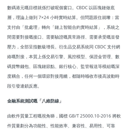
數碼港元嘅目標就係打破呢個窗口。CBDC 以區塊鏈做底
層，理論上做到 7×24 小時實時結算。但問題跟住就嚟：當
支付由「批處理」轉向「鏈上智能合約實時結算」，系統之
間需要對接嘅接口、需要驗證嘅異常路徑、需要承受嘅並發
壓力，全部呈指數級增長。衍生品交易系統同 CBDC 支付網
絡嘅對接，本質上係交易引擎、風控模型、保證金管理、數
碼貨幣錢包、區塊鏈節點、銀行核心、監管報送等模組嘅深
度耦合，任何一個環節對接甩轆，都隨時喺收市後高波動時
段引發連鎖反應。
金融系統測試嘅「八維防線」
由軟件質量工程嘅視角睇，國標 GB/T 25000.10-2016 將軟
件質量劃分為功能性、性能效率、兼容性、易用性、可靠