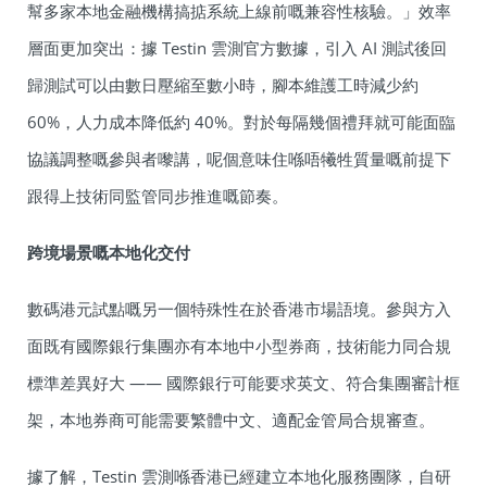
幫多家本地金融機構搞掂系統上線前嘅兼容性核驗。」效率
層面更加突出：據 Testin 雲測官方數據，引入 AI 測試後回
歸測試可以由數日壓縮至數小時，腳本維護工時減少約
60%，人力成本降低約 40%。對於每隔幾個禮拜就可能面臨
協議調整嘅參與者嚟講，呢個意味住喺唔犧牲質量嘅前提下
跟得上技術同監管同步推進嘅節奏。
跨境場景嘅本地化交付
數碼港元試點嘅另一個特殊性在於香港市場語境。參與方入
面既有國際銀行集團亦有本地中小型券商，技術能力同合規
標準差異好大 —— 國際銀行可能要求英文、符合集團審計框
架，本地券商可能需要繁體中文、適配金管局合規審查。
據了解，Testin 雲測喺香港已經建立本地化服務團隊，自研